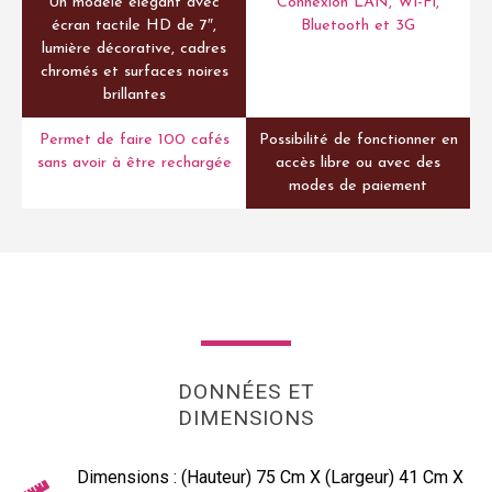
Un modèle élégant avec
Connexion LAN, Wi-Fi,
écran tactile HD de 7″,
Bluetooth et 3G
lumière décorative, cadres
chromés et surfaces noires
brillantes
Permet de faire 100 cafés
Possibilité de fonctionner en
sans avoir à être rechargée
accès libre ou avec des
modes de paiement
DONNÉES ET
DIMENSIONS
Dimensions : (Hauteur) 75 Cm X (Largeur) 41 Cm X