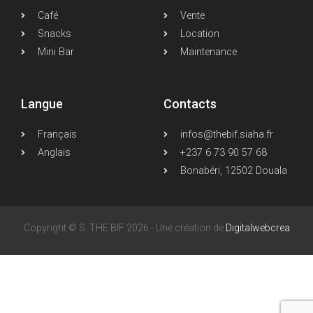
Café
Vente
Snacks
Location
Mini Bar
Maintenance
Langue
Contacts
Français
infos@thebif.siaha.fr
Anglais
+237 6 73 90 57 68
Bonabéri, 12502 Douala
Copyright © S. THE BIF 2026 - Une création de
Digitalwebcrea