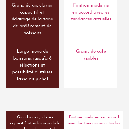
Grand écran, clavier
Finition moderne
capacitif et
en accord avec les
éclairage de la zone
tendances actuelles
de prélèvement de
boissons
Large menu de
Grains de café
boissons, jusqu’à 8
visibles
sélections et
possibilité d’utiliser
tasse ou pichet
Grand écran, clavier
Finition moderne en accord
capacitif et éclairage de la
avec les tendances actuelles