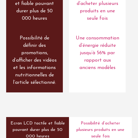
et fiable pouvant
d’acheter plusieurs
durer plus de 50
produits en une
000 heures
seule fois
Possibilité de
Une consommation
définir des
d’énergie réduite
promotions,
jusqu’à 56% par
d’afficher des vidéos
rapport aux
et les informations
anciens modèles
nutritionnelles de
l’article sélectionné.
Ecran LCD tactile et fiable
Possibilité d’acheter
pouvant durer plus de 50
plusieurs produits en une
000 heures
seule fois