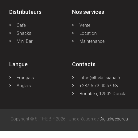
Distributeurs
Nos services
Café
Vente
Snacks
Location
Mini Bar
Maintenance
Langue
Contacts
Français
infos@thebif.siaha.fr
Anglais
+237 6 73 90 57 68
Bonabéri, 12502 Douala
Copyright © S. THE BIF 2026 - Une création de
Digitalwebcrea