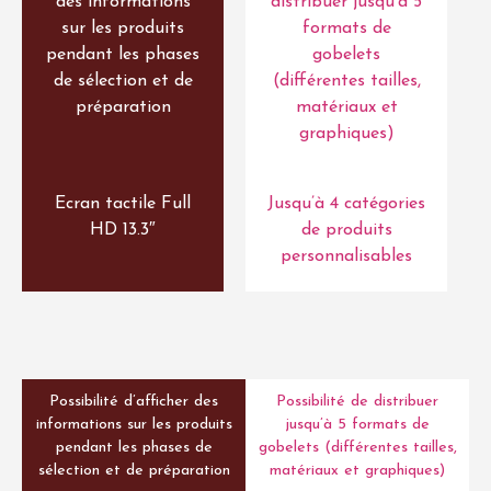
des informations
distribuer jusqu’à 5
sur les produits
formats de
pendant les phases
gobelets
de sélection et de
(différentes tailles,
préparation
matériaux et
graphiques)
Ecran tactile Full
Jusqu’à 4 catégories
HD 13.3″
de produits
personnalisables
Possibilité d’afficher des
Possibilité de distribuer
informations sur les produits
jusqu’à 5 formats de
pendant les phases de
gobelets (différentes tailles,
sélection et de préparation
matériaux et graphiques)